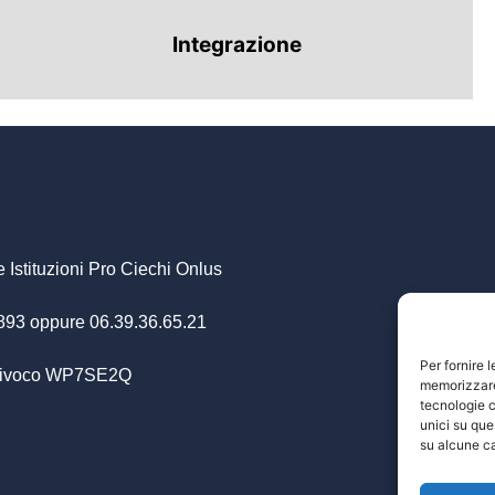
Integrazione
 Istituzioni Pro Ciechi Onlus
.893 oppure 06.39.36.65.21
Per fornire 
Univoco WP7SE2Q
memorizzare 
tecnologie c
unici su que
su alcune ca